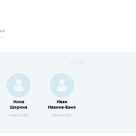
рий
Нина
Иван
Михаил
Шорина
Иванов-Вано
Ботов
РЕЖИССЕР
РЕЖИССЕР
РЕЖИССЕР