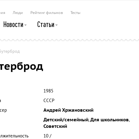
рия
Люди
Рейтинг фильмов
Тесты
Новости
Статьи
бутерброд
утерброд
1985
а
СССР
сер
Андрей Хржановский
Детский/семейный
,
Для школьников
,
Советский
лжительность
10 /