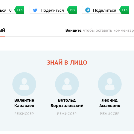
Поделиться
ться
0
Поделиться
+15
+15
+15
ый
Войдите
, чтобы оставить коммента
ЗНАЙ В ЛИЦО
Валентин
Витольд
Леонид
Караваев
Бордзиловский
Амальрик
РЕЖИССЕР
РЕЖИССЕР
РЕЖИССЕР