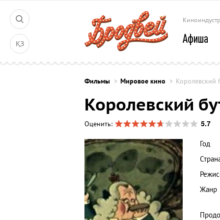
Киноиндуст
Афиша
ҚЗ
Фильмы
Мировое кино
Королевский 
Королевский б
5.7
Оценить:
Год
Стран
Режис
Жанр
Продо