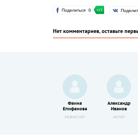
Поделиться
0
Подели
+15
Нет комментариев, оставьте перв
Михаил
Фаина
Александр
о
Ботов
Епифанова
Иванов
РЕЖИССЕР
РЕЖИССЕР
АКТЕР