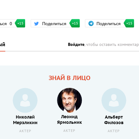
Поделиться
ться
0
Поделиться
+15
+15
+15
ый
Войдите
, чтобы оставить коммента
ЗНАЙ В ЛИЦО
Леонид
Николай
Альберт
Ярмольник
Мерзликин
Филозов
АКТЕР
АКТЕР
АКТЕР