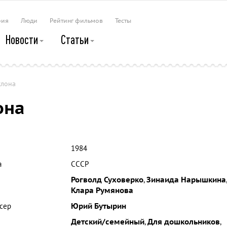
рия
Люди
Рейтинг фильмов
Тесты
Новости
Статьи
слона
она
1984
а
СССР
Рогволд Суховерко
,
Зинаида Нарышкина
,
Клара Румянова
сер
Юрий Бутырин
Детский/семейный
,
Для дошкольников
,