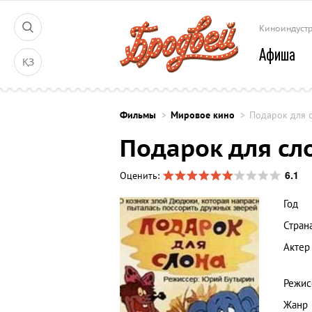
Киноиндуст
Афиша
ҚЗ
Фильмы
Мировое кино
Подарок для 
Подарок для сл
6.1
Оценить:
Год
Стран
Актер
Режис
Жанр