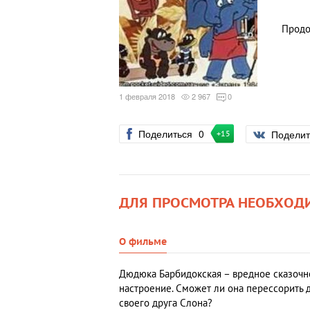
Продо
1 февраля 2018
2 967
0
Поделиться
0
Подели
+15
ДЛЯ ПРОСМОТРА НЕОБХОД
О фильме
Дюдюка Барбидокская – вредное сказочно
настроение. Сможет ли она перессорить 
своего друга Слона?