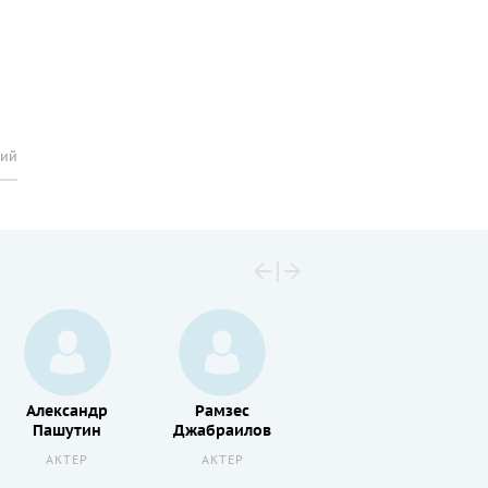
рий
Александр
Рамзес
Георгий
Пашутин
Джабраилов
Дворников
АКТЕР
АКТЕР
АКТЕР