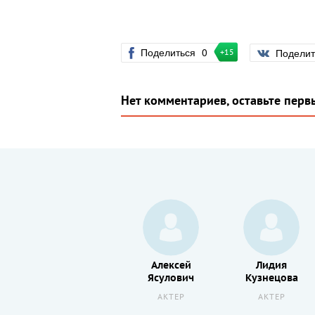
Поделиться
0
Подели
+15
Нет комментариев, оставьте перв
Георгий
Алексей
Лидия
в
Дворников
Ясулович
Кузнецова
АКТЕР
АКТЕР
АКТЕР