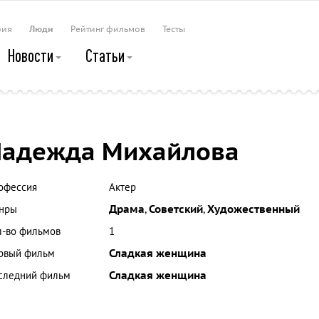
рия
Люди
Рейтинг фильмов
Тесты
Новости
Статьи
адежда Михайлова
офессия
Актер
нры
Драма
,
Советский
,
Художественный
л-во фильмов
1
рвый фильм
Сладкая женщина
следний фильм
Сладкая женщина