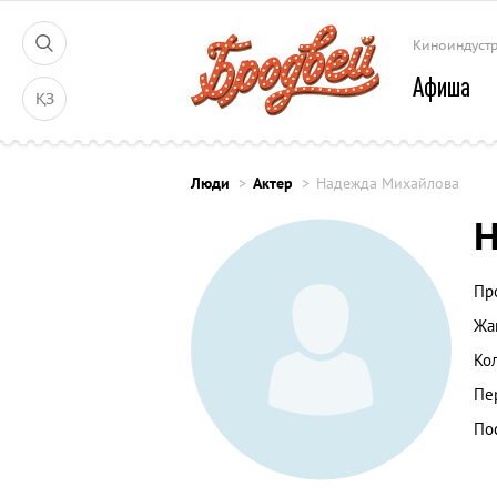
Киноиндуст
Афиша
ҚЗ
Люди
Актер
Надежда Михайлова
Н
Пр
Жа
Ко
Пе
По