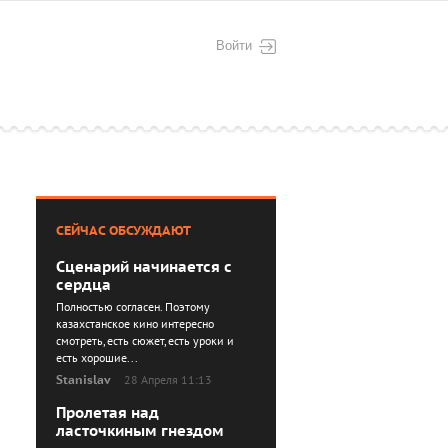
Войти
СЕЙЧАС ОБСУЖДАЮТ
Сценарий начинается с
сердца
Полностью согласен. Поэтому
казахстанское кино интересно
смотреть, есть сюжет, есть уроки и
есть хорошие...
Stanislav
28 Апреля 11:13
Пролетая над
ласточкиным гнездом