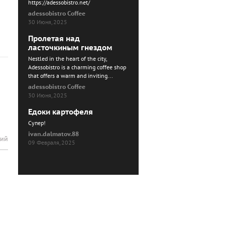
https://adessobistro.net/
adessobistro Coffee
30 Июня, 2025
Пролетая над
ласточкиным гнездом
Nestled in the heart of the city,
Adessobistro is a charming coffee shop
that offers a warm and inviting...
adessobistro Coffee
30 Июня, 2025
Едоки картофеля
Cупер!
ivan.dalmatov.88
рий
09 Февраля, 2025