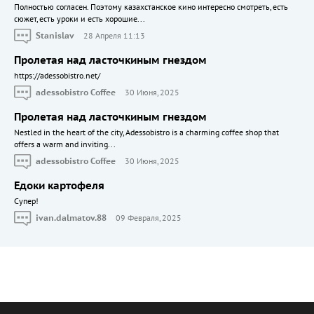
Полностью согласен. Поэтому казахстанское кино интересно смотреть, есть
сюжет, есть уроки и есть хорошие...
Stanislav
28 Апреля 11:13
Пролетая над ласточкиным гнездом
https://adessobistro.net/
adessobistro Coffee
30 Июня, 2025
Пролетая над ласточкиным гнездом
Nestled in the heart of the city, Adessobistro is a charming coffee shop that
offers a warm and inviting...
adessobistro Coffee
30 Июня, 2025
Едоки картофеля
Cупер!
ivan.dalmatov.88
09 Февраля, 2025