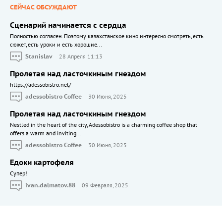
СЕЙЧАС ОБСУЖДАЮТ
Сценарий начинается с сердца
Полностью согласен. Поэтому казахстанское кино интересно смотреть, есть
сюжет, есть уроки и есть хорошие...
Stanislav
28 Апреля 11:13
Пролетая над ласточкиным гнездом
https://adessobistro.net/
adessobistro Coffee
30 Июня, 2025
Пролетая над ласточкиным гнездом
Nestled in the heart of the city, Adessobistro is a charming coffee shop that
offers a warm and inviting...
adessobistro Coffee
30 Июня, 2025
Едоки картофеля
Cупер!
ivan.dalmatov.88
09 Февраля, 2025