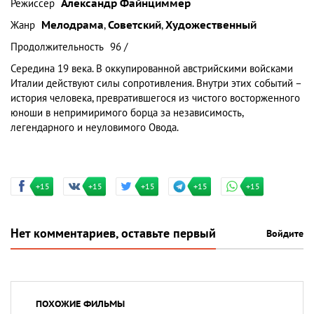
Режиссер
Александр Файнциммер
Жанр
Мелодрама
,
Советский
,
Художественный
Продолжительность
96 /
Середина 19 века. В оккупированной австрийскими войсками
Италии действуют силы сопротивления. Внутри этих событий –
история человека, превратившегося из чистого восторженного
юноши в непримиримого борца за независимость,
легендарного и неуловимого Овода.
+15
+15
+15
+15
+15
Нет комментариев, оставьте первый
Войдите
ПОХОЖИЕ ФИЛЬМЫ