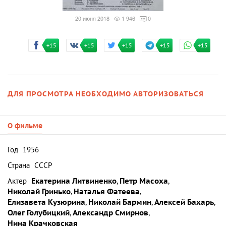
20 июня 2018
1 946
0
+15
+15
+15
+15
+15
ДЛЯ ПРОСМОТРА НЕОБХОДИМО АВТОРИЗОВАТЬСЯ
О фильме
Год
1956
Страна
СССР
Актер
Екатерина Литвиненко
,
Петр Масоха
,
Николай Гринько
,
Наталья Фатеева
,
Елизавета Кузюрина
,
Николай Бармин
,
Алексей Бахарь
,
Олег Голубицкий
,
Александр Смирнов
,
Нина Крачковская