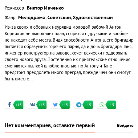
Режиссер
Виктор Ивченко
Жанр
Мелодрама
,
Советский
,
Художественный
Из-за своих любовных неурядиц молодой рабочий Антон
Корнилин не выполняет план, ссорится с друзьями и вообще
не находит себе места. Видя способности Антона, его бригадир
пытается образумить горячего парня, да и дочь бригадира Таня,
инженер-конструктор на заводе, хочет всячески поддержать
своего нового друга. Постепенно их приятельские отношения
сменяются пылкой влюбленностью, но Антону и Тане
предстоит преодолеть много преград, прежде чем они смогут
быть вместе...
+15
+15
+15
+15
+15
Нет комментариев, оставьте первый
Войдите