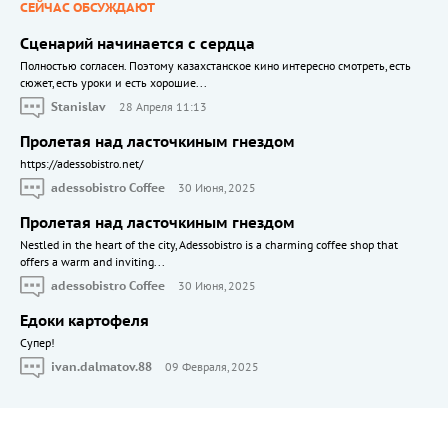
СЕЙЧАС ОБСУЖДАЮТ
Сценарий начинается с сердца
Полностью согласен. Поэтому казахстанское кино интересно смотреть, есть
сюжет, есть уроки и есть хорошие...
Stanislav
28 Апреля 11:13
Пролетая над ласточкиным гнездом
https://adessobistro.net/
adessobistro Coffee
30 Июня, 2025
Пролетая над ласточкиным гнездом
Nestled in the heart of the city, Adessobistro is a charming coffee shop that
offers a warm and inviting...
adessobistro Coffee
30 Июня, 2025
Едоки картофеля
Cупер!
ivan.dalmatov.88
09 Февраля, 2025