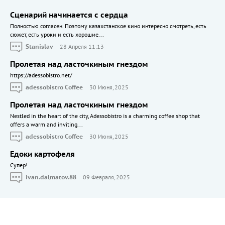
Сценарий начинается с сердца
Полностью согласен. Поэтому казахстанское кино интересно смотреть, есть
сюжет, есть уроки и есть хорошие...
Stanislav
28 Апреля 11:13
Пролетая над ласточкиным гнездом
https://adessobistro.net/
adessobistro Coffee
30 Июня, 2025
Пролетая над ласточкиным гнездом
Nestled in the heart of the city, Adessobistro is a charming coffee shop that
offers a warm and inviting...
adessobistro Coffee
30 Июня, 2025
Едоки картофеля
Cупер!
ivan.dalmatov.88
09 Февраля, 2025