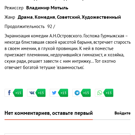
Режиссер
Владимир Мотыль
Жанр
Драма
,
Комедия
,
Советский
,
Художественный
Продолжительность
92 /
Экранизация комедии А.Н.Островского. Госпожа Гурмыжская –
некогда блиставшая своей красотой барыня, встречает старость
в своем имении, в глухой провинции. К ней в поместье
приезжает племянник, недоучившийся гимназист, и хозяйка,
скуки ради, решает завести с ним интрижку... Тот охотно
отвечает богатой тетушке 'взаимностью'.
+15
+15
+15
+15
+15
Нет комментариев, оставьте первый
Войдите