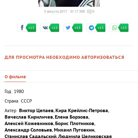
3 августа 2017
17 339
0
+15
+15
+15
+15
+15
ДЛЯ ПРОСМОТРА НЕОБХОДИМО АВТОРИЗОВАТЬСЯ
О фильме
Год
1980
Страна
СССР
Актер
Виктор Цепаев
,
Кира Крейлис-Петрова
,
Вячеслав Кириличев
,
Елена Борзова
,
Алексей Кожевников
,
Борис Плотников
,
Александр Соловьев
,
Михаил Пуговкин
,
Станислав Садальский
,
Людмила Целиковская