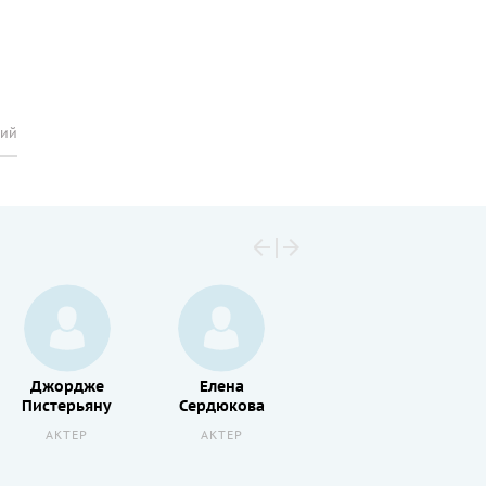
рий
Джордже
Елена
Максим
Пистерьяну
Сердюкова
Бартош
АКТЕР
АКТЕР
АКТЕР