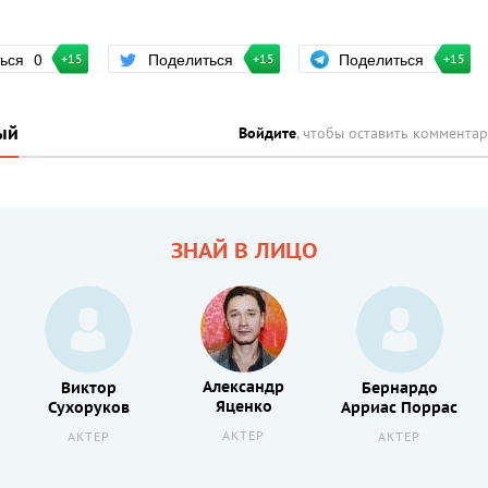
Поделиться
ться
0
Поделиться
+15
+15
+15
ый
Войдите
, чтобы оставить коммента
ЗНАЙ В ЛИЦО
Александр
Виктор
Бернардо
Яценко
Сухоруков
Арриас Поррас
АКТЕР
АКТЕР
АКТЕР