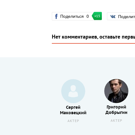
Поделиться
0
Подели
+15
Нет комментариев, оставьте перв
Григорий
Максим
Сергей
Добрыгин
Бартош
Маковецкий
АКТЕР
АКТЕР
АКТЕР