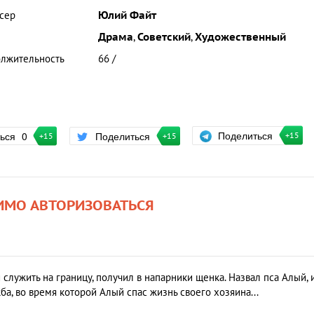
сер
Юлий Файт
Драма
,
Советский
,
Художественный
лжительность
66 /
Поделиться
ться
0
Поделиться
+15
+15
+15
ИМО АВТОРИЗОВАТЬСЯ
лужить на границу, получил в напарники щенка. Назвал пса Алый, 
ба, во время которой Алый спас жизнь своего хозяина...