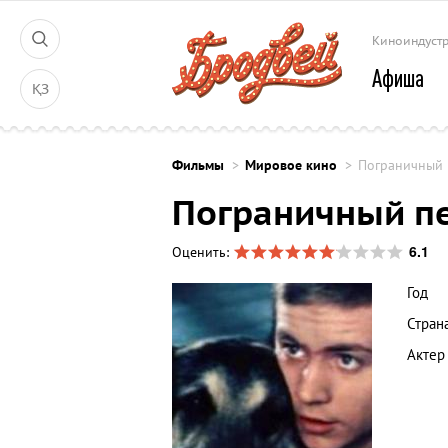
Киноиндуст
Афиша
ҚЗ
Фильмы
Мировое кино
Пограничный 
Пограничный п
6.1
Оценить:
Год
Стран
Актер