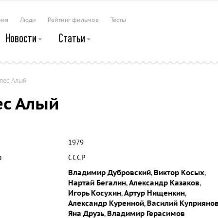
рия
Люди
Рейтинг фильмов
Тесты
Новости
Статьи
пес Алый
ес Алый
1979
а
СССР
Владимир Дубровский
,
Виктор Косых
,
Нартай Бегалин
,
Александр Казаков
,
Игорь Косухин
,
Артур Нищенкин
,
Александр Куренной
,
Василий Куприяно
Яна Друзь
,
Владимир Герасимов