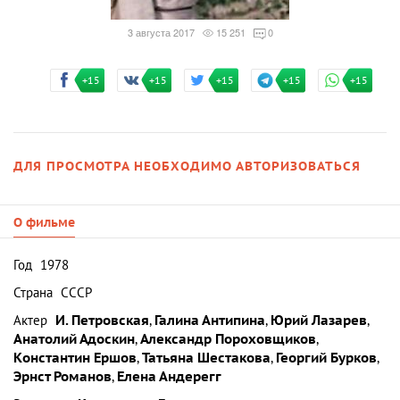
3 августа 2017
15 251
0
+15
+15
+15
+15
+15
ДЛЯ ПРОСМОТРА НЕОБХОДИМО АВТОРИЗОВАТЬСЯ
О фильме
Год
1978
Страна
СССР
Актер
И. Петровская
,
Галина Антипина
,
Юрий Лазарев
,
Анатолий Адоскин
,
Александр Пороховщиков
,
Константин Ершов
,
Татьяна Шестакова
,
Георгий Бурков
,
Эрнст Романов
,
Елена Андерегг