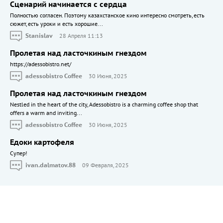
Сценарий начинается с сердца
Полностью согласен. Поэтому казахстанское кино интересно смотреть, есть
сюжет, есть уроки и есть хорошие...
Stanislav
28 Апреля 11:13
Пролетая над ласточкиным гнездом
https://adessobistro.net/
adessobistro Coffee
30 Июня, 2025
Пролетая над ласточкиным гнездом
Nestled in the heart of the city, Adessobistro is a charming coffee shop that
offers a warm and inviting...
adessobistro Coffee
30 Июня, 2025
Едоки картофеля
Cупер!
ivan.dalmatov.88
09 Февраля, 2025