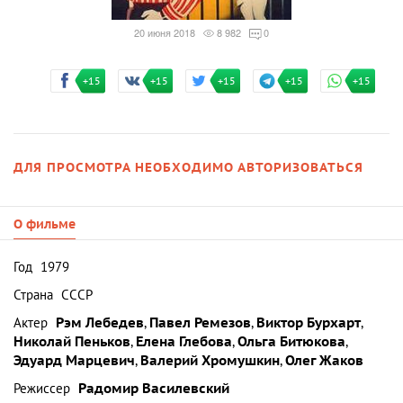
20 июня 2018
8 982
0
+15
+15
+15
+15
+15
ДЛЯ ПРОСМОТРА НЕОБХОДИМО АВТОРИЗОВАТЬСЯ
О фильме
Год
1979
Страна
СССР
Актер
Рэм Лебедев
,
Павел Ремезов
,
Виктор Бурхарт
,
Николай Пеньков
,
Елена Глебова
,
Ольга Битюкова
,
Эдуард Марцевич
,
Валерий Хромушкин
,
Олег Жаков
Режиссер
Радомир Василевский