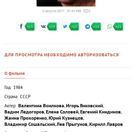
3 августа 2017
43 498
0
+15
+15
+15
+15
+15
ДЛЯ ПРОСМОТРА НЕОБХОДИМО АВТОРИЗОВАТЬСЯ
О фильме
Год
1984
Страна
СССР
Актер
Валентина Воилкова
,
Игорь Янковский
,
Вадим Ледогоров
,
Елена Соловей
,
Евгений Киндинов
,
Жанна Прохоренко
,
Юрий Кузнецов
,
Владимир Сошальский
,
Лев Прыгунов
,
Кирилл Лавров