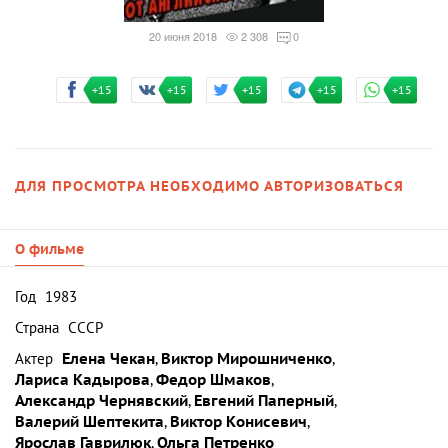
20 июня 2018
2 308
0
+15
+15
+15
+15
+15
ДЛЯ ПРОСМОТРА НЕОБХОДИМО АВТОРИЗОВАТЬСЯ
О фильме
Год
1983
Страна
СССР
Актер
Елена Чекан
,
Виктор Мирошниченко
,
Лариса Кадырова
,
Федор Шмаков
,
Александр Чернявский
,
Евгений Паперный
,
Валерий Шептекита
,
Виктор Конисевич
,
Ярослав Гаврилюк
,
Ольга Петренко