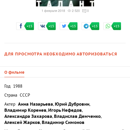
1 февраля 2018
2 520
0
+15
+15
+15
+15
+15
ДЛЯ ПРОСМОТРА НЕОБХОДИМО АВТОРИЗОВАТЬСЯ
О фильме
Год
1988
Страна
СССР
Актер
Анна Назарьева
,
Юрий Дубровин
,
Владимир Коренев
,
Игорь Нефедов
,
Александра Захарова
,
Владислав Демченко
,
Алексей Жарков
,
Владимир Симонов