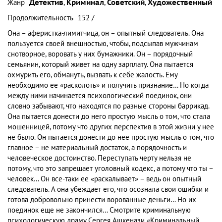
Жанр
Детектив
,
Криминал
,
Советский
,
Художественный
Продолжительность
152 /
Она – аферистка-лимитчица, он – опытный следователь. Она
пользуется своей внешностью, чтобы, подсыпав мужчинам
снотворное, воровать у них бумажники. Он – порядочный
семьянин, который живет на одну зарплату. Она пытается
охмурить его, обмануть, вызвать к себе жалость. Ему
необходимо ее «расколоть» и получить признание… Но когда
между ними начинается психологический поединок, они
словно забывают, что находятся по разные стороны баррикад.
Она пытается донести до него простую мысль о том, что стала
мошенницей, потому что других перспектив в этой жизни у нее
не было. Он пытается донести до нее простую мысль о том, что
главное – не материальный достаток, а порядочность и
человеческое достоинство. Переступать черту нельзя не
потому, что это запрещает уголовный кодекс, а потому что ты –
человек… Он все-таки ее «раскалывает» – ведь он опытный
следователь. А она убеждает его, что осознала свои ошибки и
готова добровольно принести ворованные деньги… Но их
поединок еще не закончился… Смотрите криминальную
психологическую драму Сергея Ашкенази «Криминальный