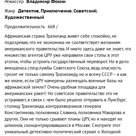
Режиссер
Владимир Фокин
Жанр
Детектив
,
Приключения
,
Советский
,
Художественный
Продолжительность
668 /
Африканская страна Тразиланд живет себе спокойно, не
подозревая, что ее экономика не соответствует желаниям
американского правительства. И никто здесь даже не знает, что
множество агентов ЦРУ уже направили свои стопы в этот
уголок, чтобы устроить государственный переворот. Но в дело
вмешались спецслужбы Советского Союза, ведь опасность
грозит не только самому Тразиланду, но и всему СССР – а как
же иначе, если ЦРУ намерены размещать военные базы на
африканской земле? Очень удобная площадка для
американских ракет! Но советское правительство это не
устраивает, в связи с чем было решено отправить в Луисбург,
столицу Тразиланда, контрразведчиков генерала
Константинова, полковника Славина, полковника Макарова и
других. Они не только срывают планы ЦРУ, но и находят их
шпионов, сконцентрировавшихся в Москве. Смотрите этот
уникальный детективно-политический сериал о Холодной