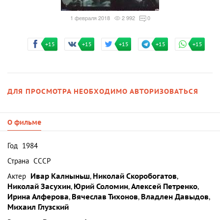
1 февраля 2018
2 992
0
+15
+15
+15
+15
+15
ДЛЯ ПРОСМОТРА НЕОБХОДИМО АВТОРИЗОВАТЬСЯ
О фильме
Год
1984
Страна
СССР
Актер
Ивар Калныньш
,
Николай Скоробогатов
,
Николай Засухин
,
Юрий Соломин
,
Алексей Петренко
,
Ирина Алферова
,
Вячеслав Тихонов
,
Владлен Давыдов
,
Михаил Глузский