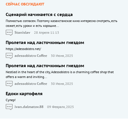
СЕЙЧАС ОБСУЖДАЮТ
Сценарий начинается с сердца
Полностью согласен. Поэтому казахстанское кино интересно смотреть, есть
сюжет, есть уроки и есть хорошие...
Stanislav
28 Апреля 11:13
Пролетая над ласточкиным гнездом
https://adessobistro.net/
adessobistro Coffee
30 Июня, 2025
Пролетая над ласточкиным гнездом
Nestled in the heart of the city, Adessobistro is a charming coffee shop that
offers a warm and inviting...
adessobistro Coffee
30 Июня, 2025
Едоки картофеля
Cупер!
ivan.dalmatov.88
09 Февраля, 2025