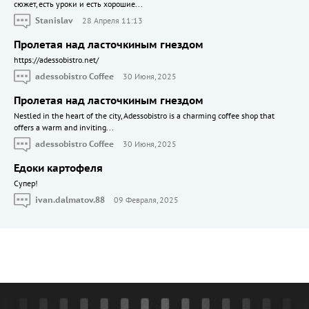
сюжет, есть уроки и есть хорошие...
Stanislav
28 Апреля 11:13
Пролетая над ласточкиным гнездом
https://adessobistro.net/
adessobistro Coffee
30 Июня, 2025
Пролетая над ласточкиным гнездом
Nestled in the heart of the city, Adessobistro is a charming coffee shop that
offers a warm and inviting...
adessobistro Coffee
30 Июня, 2025
Едоки картофеля
Cупер!
ivan.dalmatov.88
09 Февраля, 2025