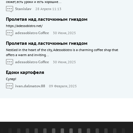
сюжет, есть уроки и есть хорошие...
Stanislav
28 Апреля 11:13
Пролетая над ласточкиным гнездом
https://adessobistro.net/
adessobistro Coffee
30 Июня, 2025
Пролетая над ласточкиным гнездом
Nestled in the heart of the city, Adessobistro is a charming coffee shop that
offers a warm and inviting...
adessobistro Coffee
30 Июня, 2025
Едоки картофеля
Cупер!
ivan.dalmatov.88
09 Февраля, 2025