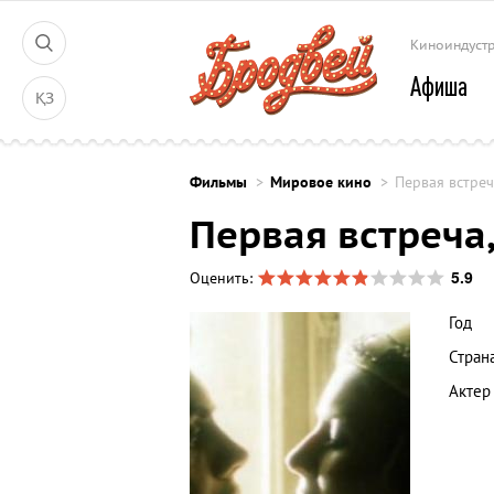
Киноиндуст
Афиша
ҚЗ
Фильмы
Мировое кино
Первая встреч
Первая встреча
5.9
Оценить:
Год
Стран
Актер