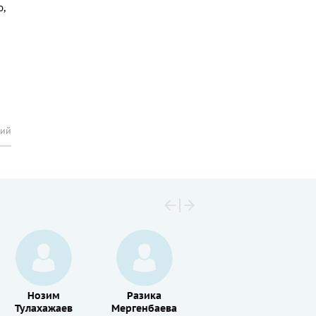
,
рий
Нозим
Разика
Махмуд
Тулахажаев
Мергенбаева
Туйчиев