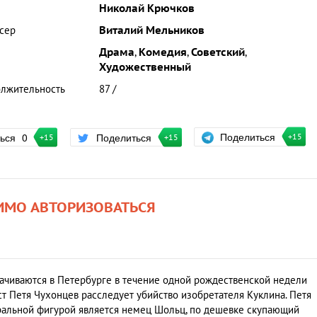
Николай Крючков
сер
Виталий Мельников
Драма
,
Комедия
,
Советский
,
Художественный
лжительность
87 /
Поделиться
ться
0
Поделиться
+15
+15
+15
ИМО АВТОРИЗОВАТЬСЯ
ачиваются в Петербурге в течение одной рождественской недели
ст Петя Чухонцев расследует убийство изобретателя Куклина. Петя
тральной фигурой является немец Шольц, по дешевке скупающий