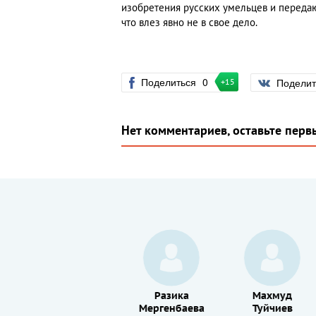
изобретения русских умельцев и передаю
что влез явно не в свое дело.
Поделиться
0
Подели
+15
Нет комментариев, оставьте перв
Нозим
Разика
Махмуд
Тулахажаев
Мергенбаева
Туйчиев