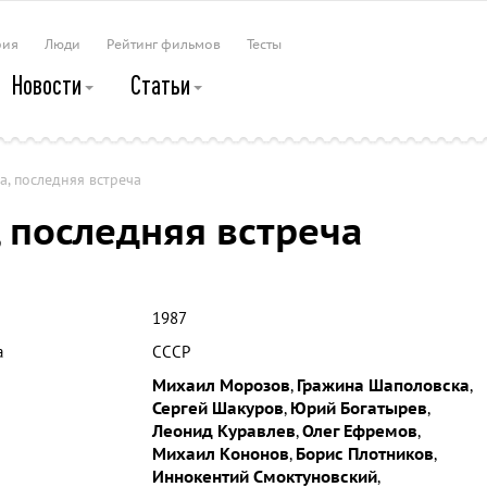
рия
Люди
Рейтинг фильмов
Тесты
Новости
Статьи
а, последняя встреча
, последняя встреча
1987
а
СССР
Михаил Морозов
,
Гражина Шаполовска
,
Сергей Шакуров
,
Юрий Богатырев
,
Леонид Куравлев
,
Олег Ефремов
,
Михаил Кононов
,
Борис Плотников
,
Иннокентий Смоктуновский
,