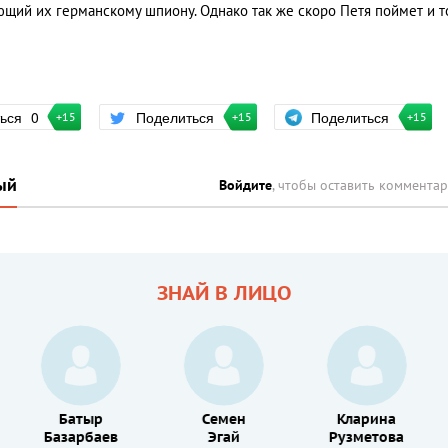
щий их германскому шпиону. Однако так же скоро Петя поймет и то
Поделиться
ться
0
Поделиться
+15
+15
+15
ый
Войдите
, чтобы оставить коммента
ЗНАЙ В ЛИЦО
Батыр
Семен
Кларина
Базарбаев
Эгай
Рузметова