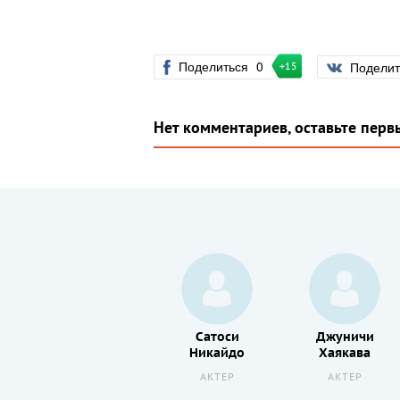
Поделиться
0
Подели
+15
Нет комментариев, оставьте перв
Шон
Сатоси
Джуничи
Ганн
Никайдо
Хаякава
АКТЕР
АКТЕР
АКТЕР