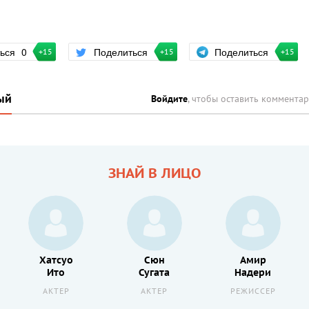
Поделиться
ться
0
Поделиться
+15
+15
+15
ый
Войдите
, чтобы оставить коммента
ЗНАЙ В ЛИЦО
Хатсуо
Сюн
Амир
Ито
Сугата
Надери
АКТЕР
АКТЕР
РЕЖИССЕР