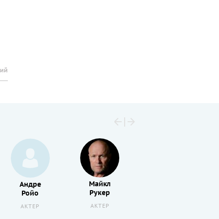
рий
Майкл
Андре
Шон
Рукер
Ройо
Ганн
АКТЕР
АКТЕР
АКТЕР