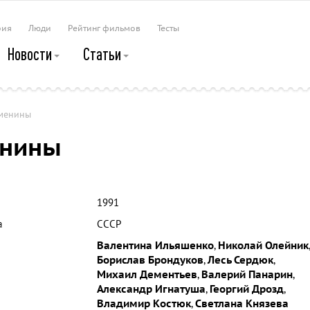
рия
Люди
Рейтинг фильмов
Тесты
Новости
Статьи
менины
енины
1991
а
СССР
Валентина Ильяшенко
,
Николай Олейник
,
Борислав Брондуков
,
Лесь Сердюк
,
Михаил Дементьев
,
Валерий Панарин
,
Александр Игнатуша
,
Георгий Дрозд
,
Владимир Костюк
,
Светлана Князева