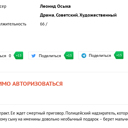
сер
Леонид Осыка
Драма
,
Советский
,
Художественный
лжительность
66 /
Поделиться
ться
0
Поделиться
+15
+15
+15
ИМО АВТОРИЗОВАТЬСЯ
акт. Ее ждет смертный приговор. Полицейский надзиратель, кото
кому сыну на именины довольно необычный подарок – берет мальч