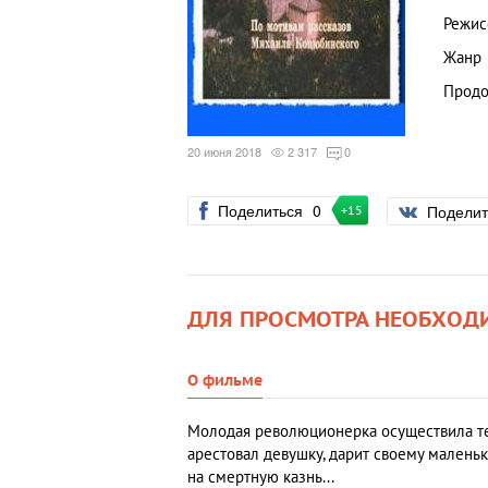
Режис
Жанр
Продо
20 июня 2018
2 317
0
Поделиться
0
Подели
+15
ДЛЯ ПРОСМОТРА НЕОБХОД
О фильме
Молодая революционерка осуществила тер
арестовал девушку, дарит своему малень
на смертную казнь...