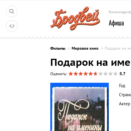
Киноиндуст
Афиша
ҚЗ
Фильмы
Мировое кино
Подарок на и
Подарок на им
5.7
Оценить:
Год
Стран
Актер