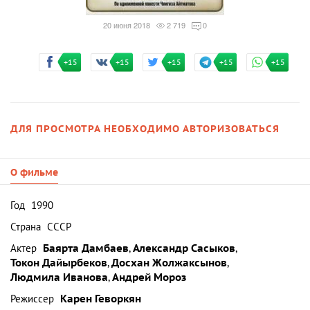
20 июня 2018
2 719
0
+15
+15
+15
+15
+15
ДЛЯ ПРОСМОТРА НЕОБХОДИМО АВТОРИЗОВАТЬСЯ
О фильме
Год
1990
Страна
СССР
Актер
Баярта Дамбаев
,
Александр Сасыков
,
Токон Дайырбеков
,
Досхан Жолжаксынов
,
Людмила Иванова
,
Андрей Мороз
Режиссер
Карен Геворкян