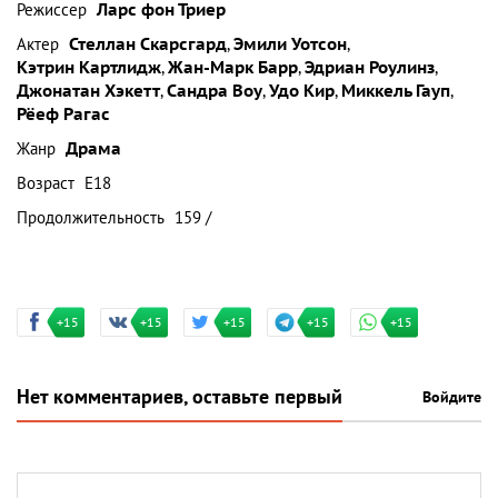
Режиссер
Ларс фон Триер
Актер
Стеллан Скарсгард
,
Эмили Уотсон
,
Кэтрин Картлидж
,
Жан-Марк Барр
,
Эдриан Роулинз
,
Джонатан Хэкетт
,
Сандра Воу
,
Удо Кир
,
Миккель Гауп
,
Рёеф Рагас
Жанр
Драма
Возраст
Е18
Продолжительность
159 /
+15
+15
+15
+15
+15
Нет комментариев, оставьте первый
Войдите