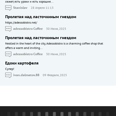
сюжет, есть уроки и есть хорошие...
Stanislav
28 Апреля 11:13
Пролетая над ласточкиным гнездом
https://adessobistro.net/
adessobistro Coffee
30 Июня, 2025
Пролетая над ласточкиным гнездом
Nestled in the heart of the city, Adessobistro is a charming coffee shop that
offers a warm and inviting...
adessobistro Coffee
30 Июня, 2025
Едоки картофеля
Cупер!
ivan.dalmatov.88
09 Февраля, 2025