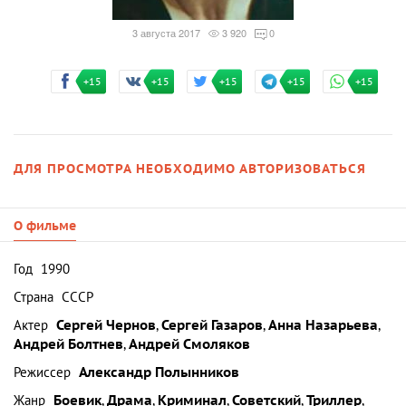
3 августа 2017
3 920
0
+15
+15
+15
+15
+15
ДЛЯ ПРОСМОТРА НЕОБХОДИМО АВТОРИЗОВАТЬСЯ
О фильме
Год
1990
Страна
СССР
Актер
Сергей Чернов
,
Сергей Газаров
,
Анна Назарьева
,
Андрей Болтнев
,
Андрей Смоляков
Режиссер
Александр Полынников
Жанр
Боевик
,
Драма
,
Криминал
,
Советский
,
Триллер
,