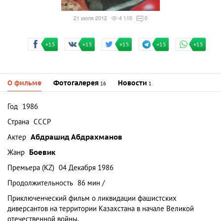
21 июля 2012
4 110
0
+15
+15
+15
+15
+15
О фильме
Фотогалерея
Новости
16
1
Год
1986
Страна
СССР
Актер
Абдрашид Абдрахманов
Жанр
Боевик
Премьера (KZ)
04 Декабря 1986
Продолжительность
86 мин /
Приключенческий фильм о ликвидации фашистских
диверсантов на территории Казахстана в начале Великой
отечественной войны.