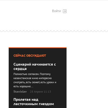
Войти
СЕЙЧАС ОБСУЖДАЮТ
Сценарий начинается с
сердца
Полностью согласен. Поэтому
казахстанское кино интересно
смотреть, есть сюжет, есть уроки и
есть хорошие...
Stanislav
28 Апреля 11:13
Пролетая над
ласточкиным гнездом