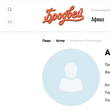
Киноиндуст
Афиша
ҚЗ
Люди
Актер
Алевтина Румянцева
А
Пр
Жа
Ко
Пе
По