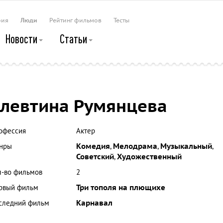
рия
Люди
Рейтинг фильмов
Тесты
Новости
Статьи
левтина Румянцева
офессия
Актер
нры
Комедия
,
Мелодрама
,
Музыкальный
,
Советский
,
Художественный
л-во фильмов
2
рвый фильм
Три тополя на плющихе
следний фильм
Карнавал