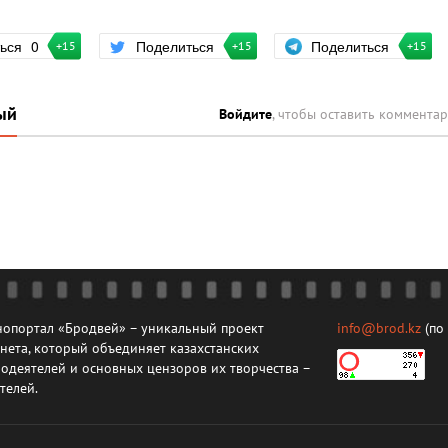
Поделиться
ться
0
Поделиться
+15
+15
+15
ый
Войдите
, чтобы оставить коммента
опортал «Бродвей» – уникальный проект
info@brod.kz
(по
нета, который объединяет казахстанских
одеятелей и основных цензоров их творчества –
телей.