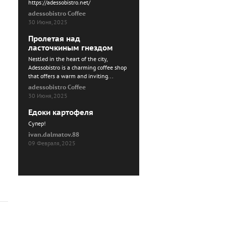
https://adessobistro.net/
adessobistro Coffee
30 Июня, 2025
Пролетая над
ласточкиным гнездом
Nestled in the heart of the city,
Adessobistro is a charming coffee shop
that offers a warm and inviting...
adessobistro Coffee
30 Июня, 2025
Едоки картофеля
Cупер!
ivan.dalmatov.88
09 Февраля, 2025