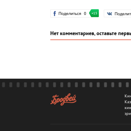
Поделиться
0
Подели
+15
Нет комментариев, оставьте перв
Кин
Каз
кин
зри