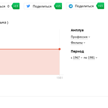
Поделиться
ться
0
Поделиться
+15
+15
+15
ьма )
Амплуа
Профессия
Фильмы
Период
с
по
1967
1981