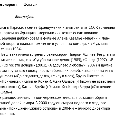
огалерея
Факты
8
1
Биография:
ился в Париже, в семье француженки и эмигранта из СССР, армянина
импортом во Францию американских технических новинок.
, Берлеан дебютировал в фильме Алена Кавалье «Мартин и Леа»
олей второго плана, в том числе в успешных комедиях «Мужчины
тень» (1984).
 Берлеана имела встреча с режиссером Пьером Жоливе. Результат
такие фильмы, как «Сугубо личное дело» (1985), «Фред» (1997), «В
, «Ох уж эти дочери» (2003), «А вдруг это любовь?» (2007) и другие.
на актеру за всю совокупность небольших ролей, исполненных им в
 Маля («До свидания, дети», «Милу в мае»), Бруно Нюиттена
(«Приманка», «Капитан Конан»), Жака Одиара («Никому не известный
ола плоти»), Катрин Брейя («Романс X»), Клода Берри («Состояние
ощадь»).
м раньше, снимался в коммерческом кино, где создавал образы
ядной долей юмора. В 2000 году он сыграл подлого и жадного
ме «Принц жемчужного острова», в 2004-м – алчного директора
ористы».