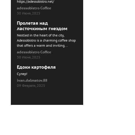
https://adessobistro.net/
adessobistro Coffee
30 Июня, 2025
Пролетая над
ласточкиным гнездом
Nestled in the heart of the city,
Adessobistro is a charming coffee shop
that offers a warm and inviting...
adessobistro Coffee
30 Июня, 2025
Едоки картофеля
Cупер!
ivan.dalmatov.88
09 Февраля, 2025