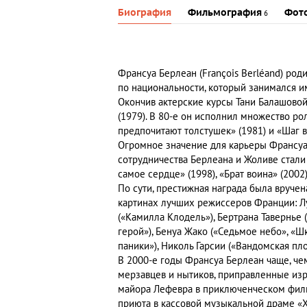
Биография
Фильмография
Фот
6
Франсуа Берлеан (François Berléand) род
по национальности, который занимался 
Окончив актерские курсы Тани Балашовой
(1979). В 80-е он исполнил множество р
предпочитают толстушек» (1981) и «Шаг в 
Огромное значение для карьеры Франсуа
сотрудничества Берлеана и Жоливе стали 
самое сердце» (1998), «Брат воина» (2002)
По сути, престижная награда была вруче
картинах лучших режиссеров Франции: Луи
(«Камилла Клодель»), Бертрана Тавернье 
герой»), Бенуа Жако («Седьмое небо», «Шк
паники»), Николь Гарсии («Вандомская пл
В 2000-е годы Франсуа Берлеан чаще, че
мерзавцев и нытиков, приправленные изр
майора Лефевра в приключенческом филь
приюта в кассовой музыкальной драме «Х