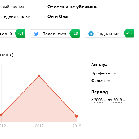
рвый фильм
От семьи не убежишь
следний фильм
Он и Она
Поделиться
ться
0
Поделиться
+15
+15
+15
льмов )
Амплуа
Профессия
Фильмы
Период
с
по
2008
2019