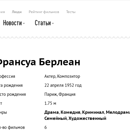
рия
Люди
Рейтинг фильмов
Тесты
Новости
Статьи
рансуа Берлеан
офессия
Актер, Композитор
та рождения
22 апреля 1952 год
сто рождения
Париж, Франция
т
1.75 м
нры
Драма
,
Комедия
,
Криминал
,
Мелодрам
Семейный
,
Художественный
л-во фильмов
6