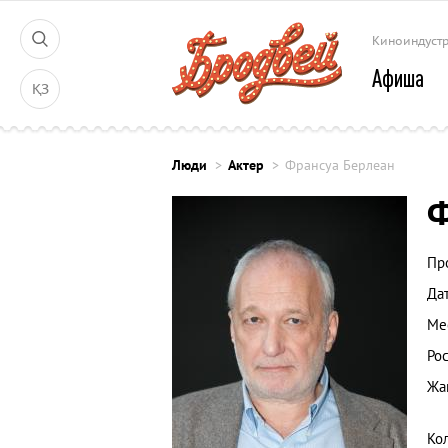
Киноиндуст
Афиша
ҚЗ
Люди
Актер
Франсуа Берлеан
Ф
Пр
Да
Ме
Рос
Жа
Ко