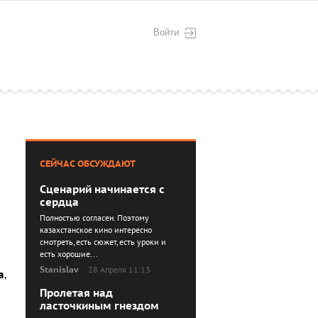
Войти
СЕЙЧАС ОБСУЖДАЮТ
Сценарий начинается с
сердца
Полностью согласен. Поэтому
казахстанское кино интересно
смотреть, есть сюжет, есть уроки и
есть хорошие...
Stanislav
28 Апреля 11:13
а
,
Пролетая над
ласточкиным гнездом