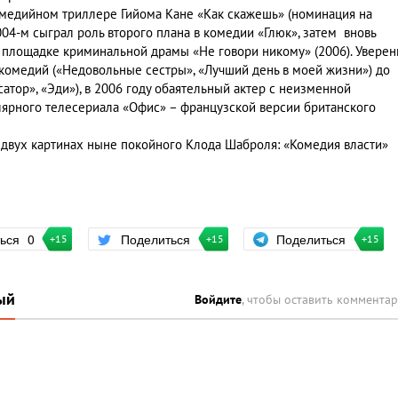
омедийном триллере Гийома Кане «Как скажешь» (номинация на
2004-м сыграл роль второго плана в комедии «Глюк», затем вновь
 площадке криминальной драмы «Не говори никому» (2006). Уверен
т комедий («Недовольные сестры», «Лучший день в моей жизни») до
тор», «Эди»), в 2006 году обаятельный актер с неизменной
лярного телесериала «Офис» – французской версии британского
 двух картинах ныне покойного Клода Шаброля: «Комедия власти»
Поделиться
ться
0
Поделиться
+15
+15
+15
ый
Войдите
, чтобы оставить коммента