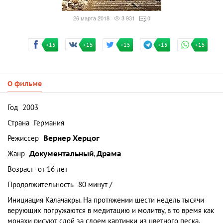
26 марта 2018
3 931
0
+15
+15
+15
+15
+15
О фильме
Год
2003
Страна
Германия
Режиссер
Вернер Херцог
Жанр
Документальный
,
Драма
Возраст
от 16 лет
Продолжительность
80 минут /
Инициация Калачакры. На протяжении шести недель тысячи
верующих погружаются в медитацию и молитву, в то время как
монахи рисуют слой за слоем картинки из цветного песка,