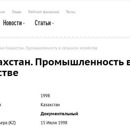
рия
Люди
Рейтинг фильмов
Тесты
Новости
Статьи
ка Казахстан. Промышленность в сельском хозяйстве
ахстан. Промышленность 
стве
1998
а
Казахстан
Документальный
ера (KZ)
15 Июля 1998