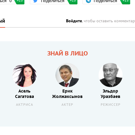
Поделиться
ться
0
Поделиться
+15
+15
+15
ый
Войдите
, чтобы оставить коммента
ЗНАЙ В ЛИЦО
Асель
Ерик
Эльдор
Сагатова
Жолжаксынов
Уразбаев
АКТРИСА
АКТЕР
РЕЖИССЕР