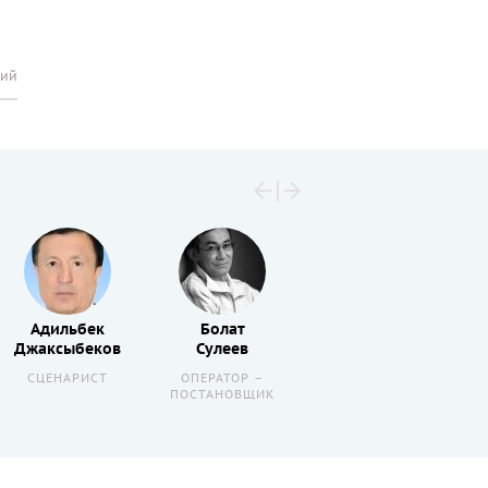
рий
Адильбек
Болат
Азиз
Джаксыбеков
Сулеев
Бейшеналиев
СЦЕНАРИСТ
ОПЕРАТОР –
АКТЕР
ПОСТАНОВЩИК