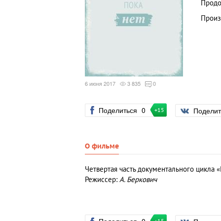
Продо
Произ
6 июня 2017
3 835
0
Поделиться
0
Подели
+15
О фильме
Четвертая часть документального цикла 
Режиссер:
А. Беркович