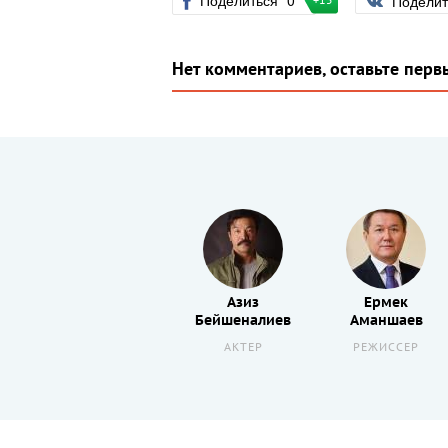
Поделиться
0
Подели
+15
Нет комментариев, оставьте перв
Болат
Азиз
Ермек
в
Сулеев
Бейшеналиев
Аманшаев
ОПЕРАТОР –
АКТЕР
РЕЖИССЕР
ПОСТАНОВЩИК