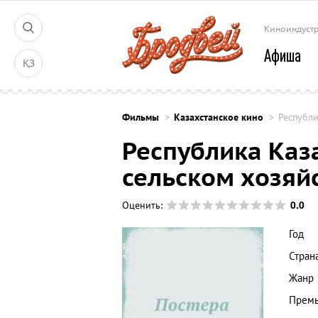
Киноиндуст
Афиша
ҚЗ
Фильмы
Казахстанское кино
Республи
Республика Каз
сельском хозяй
0.0
Оценить:
Год
Стран
Жанр
Премь