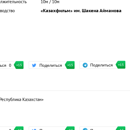
лжительность
10м / 10м
водство
«Казахфильм» им. Шакена Айманова
Поделиться
ться
0
Поделиться
+15
+15
+15
«Республика Казахстан»