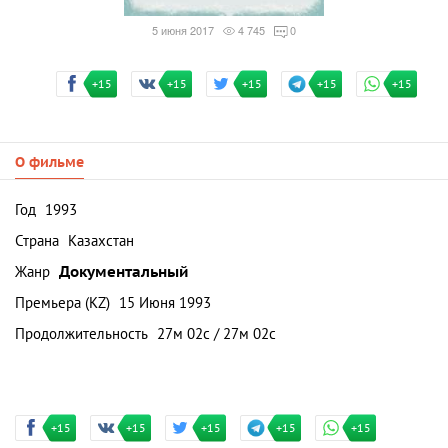
5 июня 2017
4 745
0
+15
+15
+15
+15
+15
О фильме
Год
1993
Страна
Казахстан
Жанр
Документальный
Премьера (KZ)
15 Июня 1993
Продолжительность
27м 02с / 27м 02с
+15
+15
+15
+15
+15