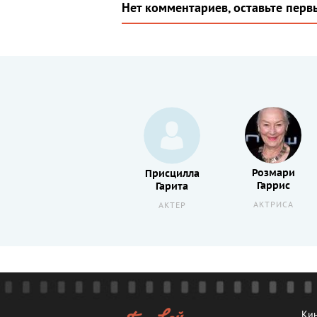
Нет комментариев, оставьте перв
Розмари
Ральф
Присцилла
Гаррис
Маччио
Гарита
АКТРИСА
АКТЕР
АКТЕР
Кин