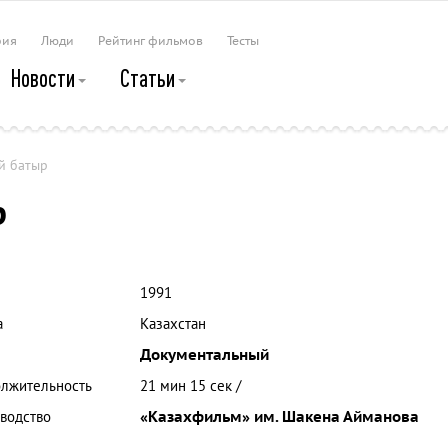
рия
Люди
Рейтинг фильмов
Тесты
Новости
Статьи
й батыр
р
1991
а
Казахстан
Документальный
лжительность
21 мин 15 сек /
водство
«Казахфильм» им. Шакена Айманова