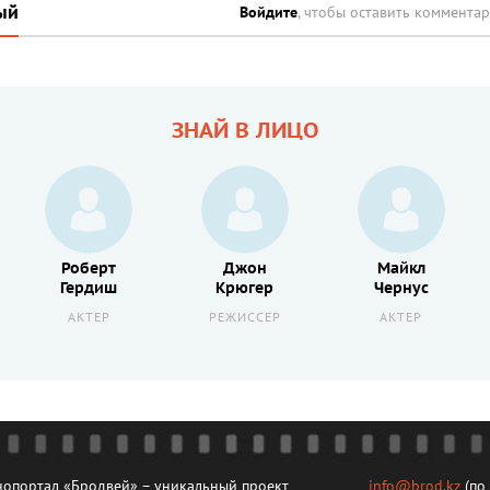
ый
Войдите
, чтобы оставить коммента
ЗНАЙ В ЛИЦО
Роберт
Джон
Майкл
Гердиш
Крюгер
Чернус
АКТЕР
РЕЖИССЕР
АКТЕР
опортал «Бродвей» – уникальный проект
info@brod.kz
(по