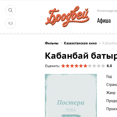
Киноиндуст
Афиша
ҚЗ
Фильмы
Казахстанское кино
Кабанба
Кабанбай баты
6.0
Оценить:
Год
Стран
Жанр
Продо
Произ