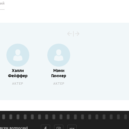
рий
Хэлли
Мэми
Ральф
Фейффер
Гаммер
Маччио
АКТЕР
АКТЕР
АКТЕР
 всем вопросам)