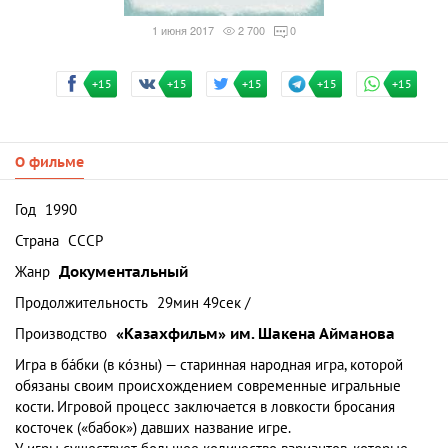
1 июня 2017
2 700
0
+15
+15
+15
+15
+15
О фильме
Год
1990
Страна
СССР
Жанр
Документальный
Продолжительность
29мин 49сек /
Производство
«Казахфильм» им. Шакена Айманова
Игра в ба́бки (в ко́зны) — старинная народная игра, которой
обязаны своим происхождением современные игральные
кости. Игровой процесс заключается в ловкости бросания
косточек («бабок») давших название игре.