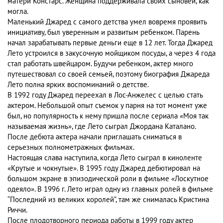
матери Констарс. Женщина поддерживала своих сыновей, как
могла.
Маленький Джаред с самого детства умел вовремя проявить
инициативу, был уверенным и развитым ребенком. Парень
начал зарабатывать первые деньги еще в 12 лет. Тогда Джаред
Лето устроился в закусочную мойщиком посуды, а через 4 года
стал работать швейцаром. Будучи ребенком, актер много
путешествовал со своей семьей, поэтому биография Джареда
Лето полна ярких воспоминаний о детстве.
В 1992 году Джаред переехал в Лос-Анжелес с целью стать
актером. Небольшой опыт съемок у парня на тот момент уже
был, но популярность к нему пришла после сериала «Моя так
называемая жизнь», где Лето сыграл Джордана Каталано.
После дебюта актера начали приглашать сниматься в
серьезных полнометражных фильмах.
Настоящая слава наступила, когда Лето сыграл в киноленте
«Крутые и чокнутые». В 1995 году Джаред дебютировал на
большом экране в эпизодической роли в фильме «Лоскутное
одеяло». В 1996 г. Лето играл одну из главных ролей в фильме
“Последний из великих королей”, там же снималась Кристина
Риччи.
После плодотворного периода работы в 1999 году актер