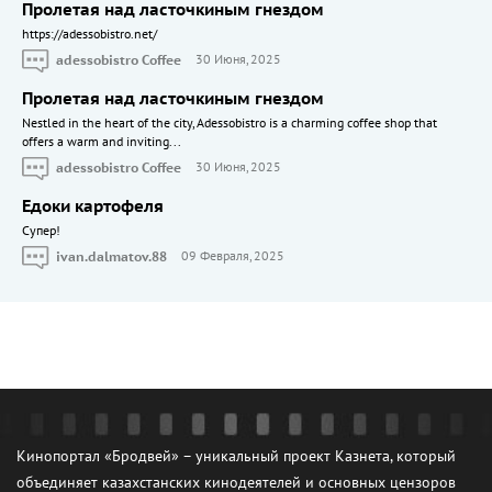
Пролетая над ласточкиным гнездом
https://adessobistro.net/
adessobistro Coffee
30 Июня, 2025
Пролетая над ласточкиным гнездом
Nestled in the heart of the city, Adessobistro is a charming coffee shop that
offers a warm and inviting...
adessobistro Coffee
30 Июня, 2025
Едоки картофеля
Cупер!
ivan.dalmatov.88
09 Февраля, 2025
Кинопортал «Бродвей» – уникальный проект Казнета, который
объединяет казахстанских кинодеятелей и основных цензоров