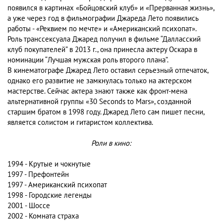
появился в картинах «Бойцовский клуб» и «Прерванная жизнь»,
а уже через год в фильмографии Джареда Лето появились
работы - «Реквием по мечте» и «Американский психопат».
Роль транссексуала Джаред получил в фильме “Далласский
клуб покупателей” в 2013 г., она принесла актеру Оскара в
номинации “Лучшая мужская роль второго плана”.
В кинематографе Джаред Лето оставил серьезный отпечаток,
однако его развитие не замкнулась только на актерском
мастерстве. Сейчас актера знают также как фронт-мена
альтернативной группы «30 Seconds to Mars», созданной
старшим братом в 1998 году. Джаред Лето сам пишет песни,
является солистом и гитаристом коллектива.
Роли в кино:
1994 - Крутые и чокнутые
1997 - Префонтейн
1997 - Американский психопат
1998 - Городские легенды
2001 - Шоссе
2002 - Комната страха