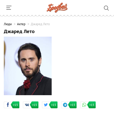
Люди
Актер
Джаред Лето
Джаред Лето
+15
+15
+15
+15
+15