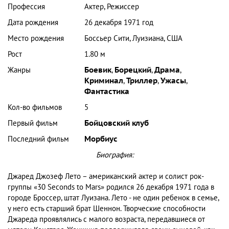
Профессия
Актер, Режиссер
Дата рождения
26 декабря 1971 год
Место рождения
Боссьер Сити, Луизиана, США
Рост
1.80 м
Жанры
Боевик
,
Борецкий
,
Драма
,
Криминал
,
Триллер
,
Ужасы
,
Фантастика
Кол-во фильмов
5
Первый фильм
Бойцовский клуб
Последний фильм
Морбиус
Биография:
Джаред Джозеф Лето – американский актер и солист рок-
группы «30 Seconds to Mars» родился 26 декабря 1971 года в
городе Броссер, штат Луизана. Лето - не один ребенок в семье,
у него есть старший брат Шеннон. Творческие способности
Джареда проявлялись с малого возраста, передавшиеся от