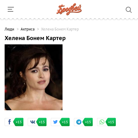
Люди
Актриса
Хелена Бонем Картер
Хелена Бонем Картер
+15
+15
+15
+15
+15