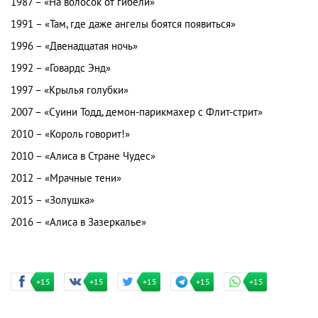
1987 – «На волосок от гибели»
1991 – «Там, где даже ангелы боятся появиться»
1996 – «Двенадцатая ночь»
1992 – «Говардс Энд»
1997 – «Крылья голубки»
2007 – «Суини Тодд, демон-парикмахер с Флит-стрит»
2010 – «Король говорит!»
2010 – «Алиса в Стране Чудес»
2012 – «Мрачные тени»
2015 – «Золушка»
2016 – «Алиса в Зазеркалье»
+15
+15
+15
+15
+15