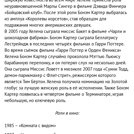
неуравновешенной Марлы Сингер в фильме Дэвида Финчера
«Бойцовский клуб». После этой роли Бонэм Картер выбралась
из амплуа «Королевы корсетов», став образцом для
подражания многих американских девушек.
В 2005 году Хелена сыграла миссис Бакет в фильме «Чарли и
шоколадная фабрика». Бонэм Картер сыграла Беллатрису
Лестрейндж в последних четырёх фильмах о Гарри Поттере.
Во время съёмок фильма «Гарри Поттер и Орден Феникса»
Хелена Бонэм Картер случайно проколола Мэттью Льюису
барабанную перепонку, и он потерял слух на несколько дней.
Она сыграла Миссис Ловетт в мюзикле 2007 года «Суини Тодд,
демон-парикмахер с Флит-стрит», режиссёром которого
является Тим Бёртон. Хелена получила номинацию на Золотой
глобус за лучшую женскую роль в её исполнении. Также Бонэм
Картер появилась в четвёртом фильме о Терминаторе, играя
небольшую, но ключевую роль.
Роли в кино:
1985 – «Комната с видом»