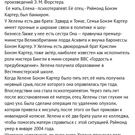
произведений Э. М. Форстера.
Её мать, Елена - психотерапевт. Её отец - Рэймонд Бонэм
Картер, был банкиром.
У Хелены есть два брата: Эдвард и Томас. Семья Бонэм Картер
имеет прочные и широкие связи в политике и шоу-
бизнесе.Также у нее есть сестра Она — правнучка премьер-
министра Великобритании лорда Асквита и внучка баронессы
Бонэм Картер. У Хелены есть двоюродный брат Криспин
Бонэм-Картер, тоже актёр, наиболее известен как исполнитель
роли мистера Бингли в мини-сериале BBC «Гордость и
предубеждение». Хелена получила образование в
Вестминстерской школе.
Когда Хелене Бонэм Картер было пять лет, её мать получила
нервный срыв, после которого она оправлялась три года.
Впоследствии она стала психотерапевтом. Через пять лет
после восстановления её матери, отец Хелены стал глухим на
одно ухо. Была сделана операция по удалению опухоли,
которая привела к инсульту, после этого он был прикован к
инвалидной коляске. Хелена и её два брата ушли из колледжа,
чтобы помогать матери справиться с этой ситуацией. Рэймонд
умер в январе 2004 года.
Широкую известность во всем мире Хелене принесла роль