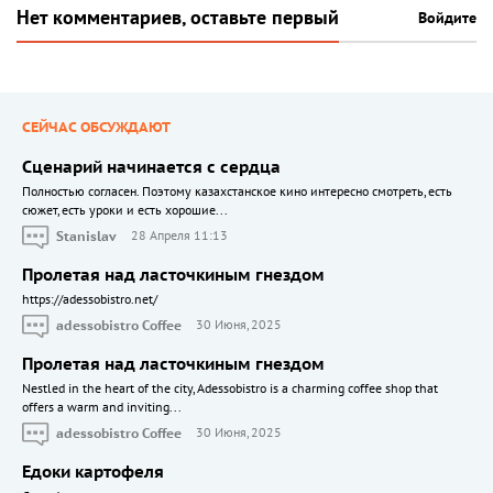
Нет комментариев, оставьте первый
Войдите
СЕЙЧАС ОБСУЖДАЮТ
Сценарий начинается с сердца
Полностью согласен. Поэтому казахстанское кино интересно смотреть, есть
сюжет, есть уроки и есть хорошие...
Stanislav
28 Апреля 11:13
Пролетая над ласточкиным гнездом
https://adessobistro.net/
adessobistro Coffee
30 Июня, 2025
Пролетая над ласточкиным гнездом
Nestled in the heart of the city, Adessobistro is a charming coffee shop that
offers a warm and inviting...
adessobistro Coffee
30 Июня, 2025
Едоки картофеля