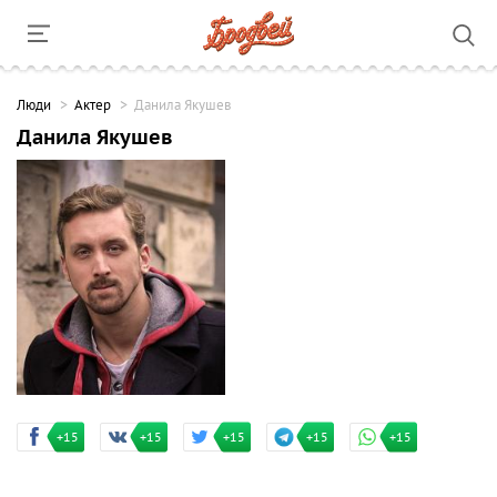
Люди
Актер
Данила Якушев
Данила Якушев
+15
+15
+15
+15
+15