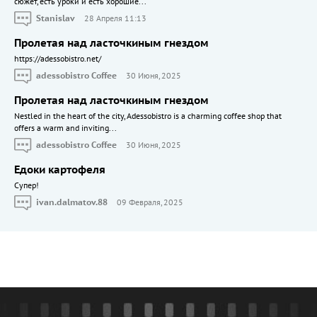
сюжет, есть уроки и есть хорошие...
Stanislav
28 Апреля 11:13
Пролетая над ласточкиным гнездом
https://adessobistro.net/
adessobistro Coffee
30 Июня, 2025
Пролетая над ласточкиным гнездом
Nestled in the heart of the city, Adessobistro is a charming coffee shop that
offers a warm and inviting...
adessobistro Coffee
30 Июня, 2025
Едоки картофеля
Cупер!
ivan.dalmatov.88
09 Февраля, 2025