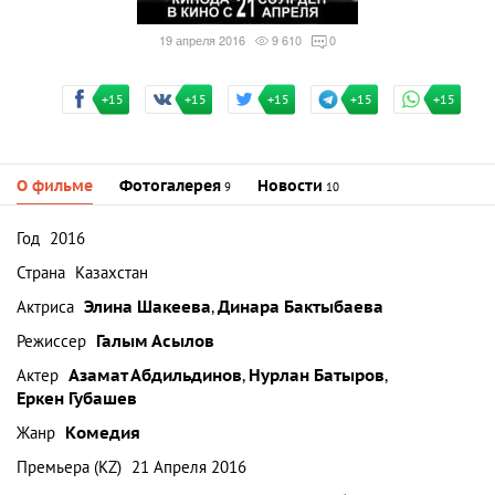
19 апреля 2016
9 610
0
+15
+15
+15
+15
+15
О фильме
Фотогалерея
Новости
9
10
Год
2016
Страна
Казахстан
Актриса
Элина Шакеева
,
Динара Бактыбаева
Режиссер
Галым Асылов
Актер
Азамат Абдильдинов
,
Нурлан Батыров
,
Еркен Губашев
Жанр
Комедия
Премьера (KZ)
21 Апреля 2016