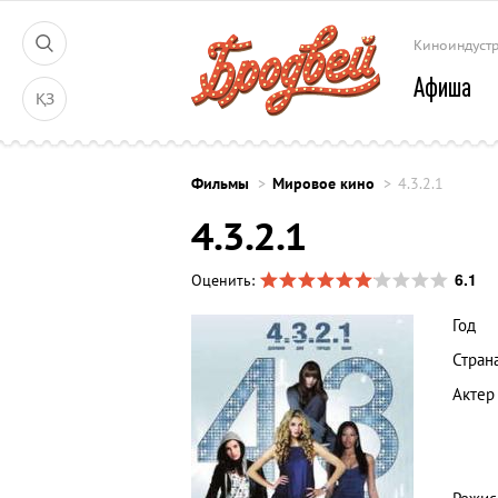
Киноиндуст
Афиша
ҚЗ
Фильмы
Мировое кино
4.3.2.1
4.3.2.1
6.1
Оценить:
Год
Стран
Актер