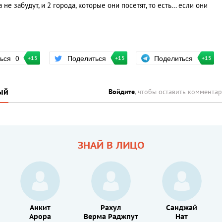
не забудут, и 2 города, которые они посетят, то есть... если они
Поделиться
ться
0
Поделиться
+15
+15
+15
ый
Войдите
, чтобы оставить коммента
ЗНАЙ В ЛИЦО
Анкит
Рахул
Санджай
Арора
Верма Раджпут
Нат