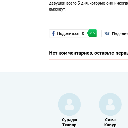
девушек всего 3 дня, которые они никогда 
выживут.
Поделиться
0
Подели
+15
Нет комментариев, оставьте перв
Эдвард
Сурадж
Сима
Сонненблик
Тхапар
Капур