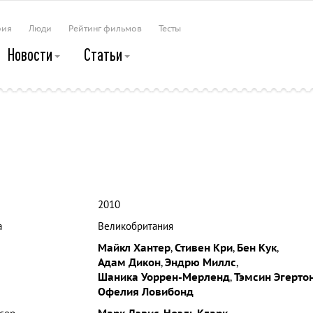
рия
Люди
Рейтинг фильмов
Тесты
Новости
Статьи
2010
а
Великобритания
Майкл Хантер
,
Стивен Кри
,
Бен Кук
,
Адам Дикон
,
Эндрю Миллс
,
Шаника Уоррен-Мерленд
,
Тэмсин Эгерто
Офелия Ловибонд