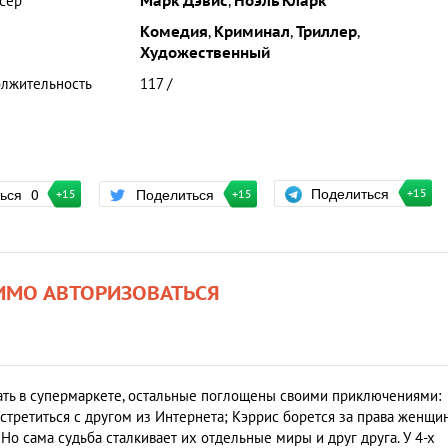
сер
Марк Дэвис
,
Ноэль Кларк
Комедия
,
Криминал
,
Триллер
,
Художественный
лжительность
117 /
Поделиться
ться
0
Поделиться
+15
+15
+15
ИМО АВТОРИЗОВАТЬСЯ
ать в супермаркете, остальные поглощены своими приключениями:
стретиться с другом из Интернета; Кэррис борется за права женщин
 Но сама судьба сталкивает их отдельные миры и друг друга. У 4-х