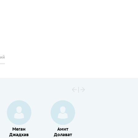
рий
Меган
Амит
Эдвард
Джадхав
Долават
Сонненблик