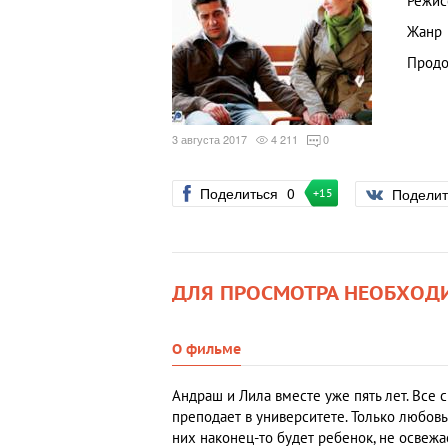
Режис
Жанр
Продо
3 августа 2017
4 211
0
Поделиться
0
Подели
+15
ДЛЯ ПРОСМОТРА НЕОБХОД
О фильме
Андраш и Лила вместе уже пять лет. Все 
преподает в университете. Только любовь 
них наконец-то будет ребенок, не освежае