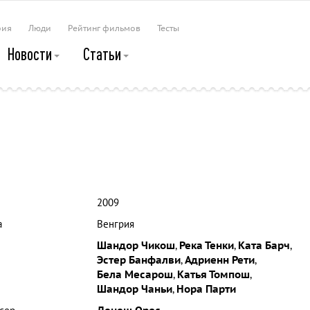
рия
Люди
Рейтинг фильмов
Тесты
Новости
Статьи
2009
а
Венгрия
Шандор Чикош
,
Река Тенки
,
Ката Барч
,
Эстер Банфалви
,
Адриенн Рети
,
Бела Месарош
,
Катья Томпош
,
Шандор Чаньи
,
Нора Парти