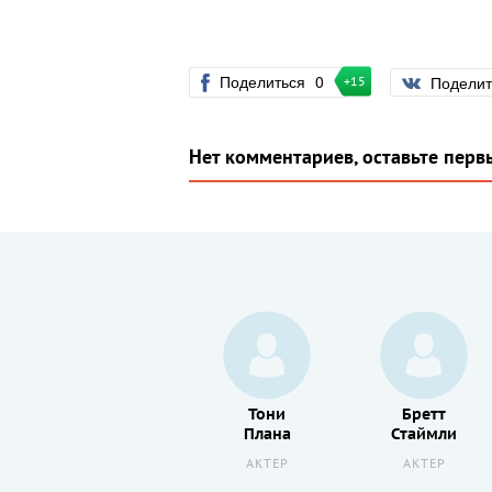
Поделиться
0
Подели
+15
Нет комментариев, оставьте перв
Елена
Тони
Бретт
Костина
Плана
Стаймли
АКТЕР
АКТЕР
АКТЕР