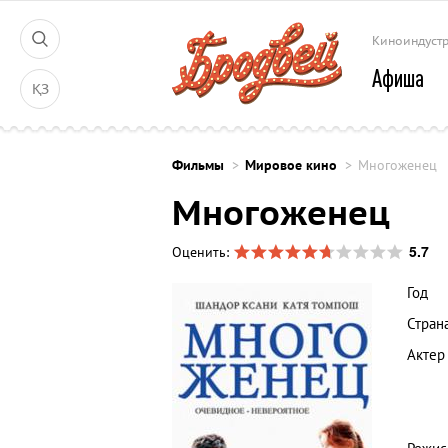
Киноиндуст
Афиша
ҚЗ
Фильмы
Мировое кино
Многоженец
Многоженец
5.7
Оценить:
Год
Стран
Актер