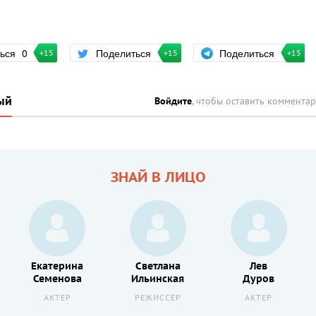
Поделиться
ться
0
Поделиться
+15
+15
+15
ый
Войдите
, чтобы оставить коммента
ЗНАЙ В ЛИЦО
Екатерина
Светлана
Лев
Семенова
Ильинская
Дуров
АКТЕР
РЕЖИССЕР
АКТЕР