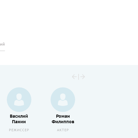
рий
Василий
Роман
Елена
Панин
Филиппов
Костина
РЕЖИССЕР
АКТЕР
АКТЕР