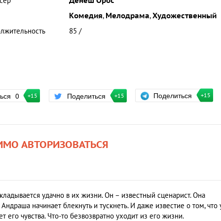
сер
Денеш Орос
Комедия
,
Мелодрама
,
Художественный
лжительность
85 /
Поделиться
ться
0
Поделиться
+15
+15
+15
ИМО АВТОРИЗОВАТЬСЯ
складывается удачно в их жизни. Он – известный сценарист. Она
Андраша начинает блекнуть и тускнеть. И даже известие о том, что 
т его чувства. Что-то безвозвратно уходит из его жизни.