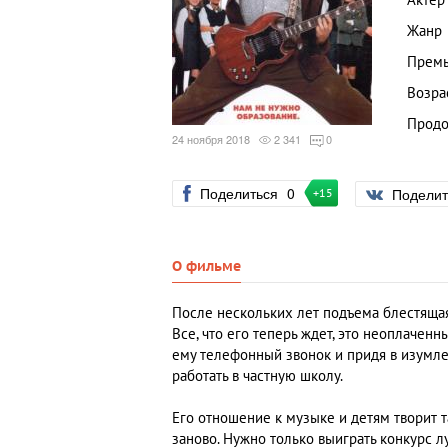
Актер
Жанр
Премь
Возра
Продо
24 ноября 2018
2 341
0
Поделиться
0
Подели
+15
О фильме
После нескольких лет подъема блестяща
Все, что его теперь ждет, это неоплачен
ему телефонный звонок и придя в изумле
работать в частную школу.
Его отношение к музыке и детям творит т
заново. Нужно только выиграть конкурс 