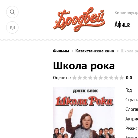
Киноиндуст
Афиша
ҚЗ
Фильмы
Казахстанское кино
Школа р
Школа рока
0.0
Оценить:
Год
Стран
Слога
Актри
Режис