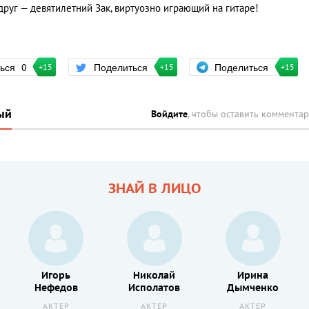
друг — девятилетний Зак, виртуозно играющий на гитаре!
Поделиться
ться
0
Поделиться
+15
+15
+15
ый
Войдите
, чтобы оставить коммента
ЗНАЙ В ЛИЦО
Игорь
Николай
Ирина
Нефедов
Исполатов
Дымченко
АКТЕР
АКТЕР
АКТЕР