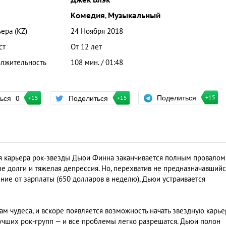
Джек Блэк
Комедия
,
Музыкальный
ера (KZ)
24 Ноября 2018
ст
От 12 лет
лжительность
108 мин. / 01:48
Поделиться
ться
0
Поделиться
+15
+15
+15
я карьера рок-звезды Дьюи Финна заканчивается полным провалом
ные долги и тяжелая депрессия. Но, перехватив не предназначавший
ние от зарплаты (650 долларов в неделю), Дьюи устраивается
ам чудеса, и вскоре появляется возможность начать звездную карье
лучших рок-групп — и все проблемы легко разрешатся. Дьюи полон