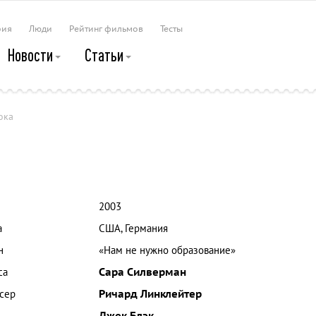
рия
Люди
Рейтинг фильмов
Тесты
Новости
Статьи
ока
2003
а
США, Германия
н
«Нам не нужно образование»
са
Сара Силверман
сер
Ричард Линклейтер