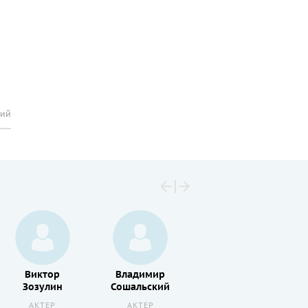
рий
Виктор
Владимир
Игорь
Зозулин
Сошальский
Горбачев
АКТЕР
АКТЕР
АКТЕР