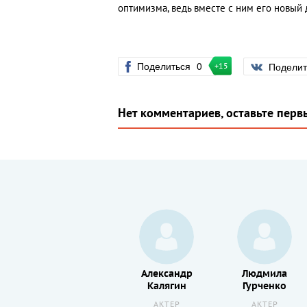
оптимизма, ведь вместе с ним его новый 
Поделиться
0
Подели
+15
Нет комментариев, оставьте перв
Игорь
Александр
Людмила
й
Горбачев
Калягин
Гурченко
АКТЕР
АКТЕР
АКТЕР