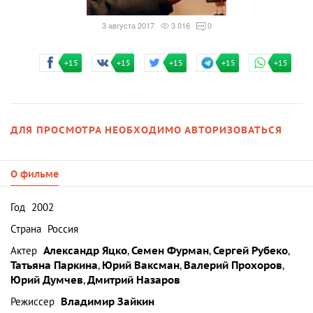
3 августа 2017
3 016
0
+15
+15
+15
+15
+15
ДЛЯ ПРОСМОТРА НЕОБХОДИМО АВТОРИЗОВАТЬСЯ
О фильме
Год
2002
Страна
Россия
Актер
Александр Яцко
,
Семен Фурман
,
Сергей Рубеко
,
Татьяна Паркина
,
Юрий Ваксман
,
Валерий Прохоров
,
Юрий Думчев
,
Дмитрий Назаров
Режиссер
Владимир Зайкин