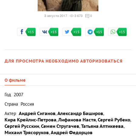
3 августа 2017
3 673
0
+15
+15
+15
+15
+15
ДЛЯ ПРОСМОТРА НЕОБХОДИМО АВТОРИЗОВАТЬСЯ
О фильме
Год
2007
Страна
Россия
Актер
Андрей Сиганов
,
Александр Баширов
,
Кира Крейлис-Петрова
,
Лифанова Настя
,
Сергей Рубеко
,
Сергей Русскин
,
Семен Стругачев
,
Татьяна Аптикеева
,
Михаил Трясоруков
,
Андрей Федорцов