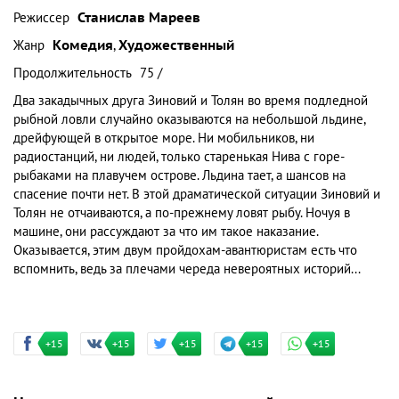
Режиссер
Станислав Мареев
Жанр
Комедия
,
Художественный
Продолжительность
75 /
Два закадычных друга Зиновий и Толян во время подледной
рыбной ловли случайно оказываются на небольшой льдине,
дрейфующей в открытое море. Ни мобильников, ни
радиостанций, ни людей, только старенькая Нива с горе-
рыбаками на плавучем острове. Льдина тает, а шансов на
спасение почти нет. В этой драматической ситуации Зиновий и
Толян не отчаиваются, а по-прежнему ловят рыбу. Ночуя в
машине, они рассуждают за что им такое наказание.
Оказывается, этим двум пройдохам-авантюристам есть что
вспомнить, ведь за плечами череда невероятных историй...
+15
+15
+15
+15
+15