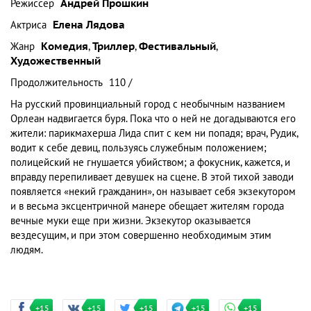
Режиссер
Андрей Прошкин
Актриса
Елена Лядова
Жанр
Комедия
,
Триллер
,
Фестивальный
,
Художественный
Продолжительность
110 /
На русский провинциальный город с необычным названием
Орлеан надвигается буря. Пока что о ней не догадываются его
жители: парикмахерша Лида спит с кем ни попадя; врач, Рудик,
водит к себе девиц, пользуясь служебным положением;
полицейский не гнушается убийством; а фокусник, кажется, и
вправду перепиливает девушек на сцене. В этой тихой заводи
появляется «некий гражданин», он называет себя экзекутором
и в весьма эксцентричной манере обещает жителям города
вечные муки еще при жизни. Экзекутор оказывается
вездесущим, и при этом совершенно необходимым этим
людям.
+15
+15
+15
+15
+15