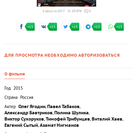
3 августа 2017
25 876
0
+15
+15
+15
+15
+15
ДЛЯ ПРОСМОТРА НЕОБХОДИМО АВТОРИЗОВАТЬСЯ
О фильме
Год
2015
Страна
Россия
Актер
Олег Ягодин
,
Павел Табаков
,
Александр Бавтриков
,
Полина Шулика
,
Виктор Сухоруков
,
Тимофей Трибунцев
,
Виталий Хаев
,
Евгений Сытый
,
Азамат Нигманов