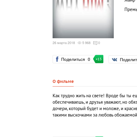
Жанр
Премь
26 марта 2018
5 968
0
Поделиться
0
Подели
+15
О фильме
Как трудно жить на свете! Вроде бы ты е
обеспечиваешь, и друзья уважают, но обя
дочери, который будет и моложе, и красив
такими выскочками за любовь обожаемой