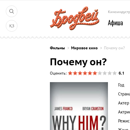
Киноиндуст
Афиша
ҚЗ
Фильмы
Мировое кино
Почему он?
Почему он?
6.1
Оценить:
Год
Стран
Актер
Актри
Режис