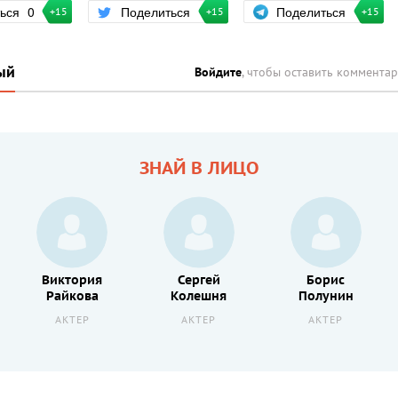
Поделиться
ться
0
Поделиться
+15
+15
+15
ый
Войдите
, чтобы оставить коммента
ЗНАЙ В ЛИЦО
Виктория
Сергей
Борис
Райкова
Колешня
Полунин
АКТЕР
АКТЕР
АКТЕР