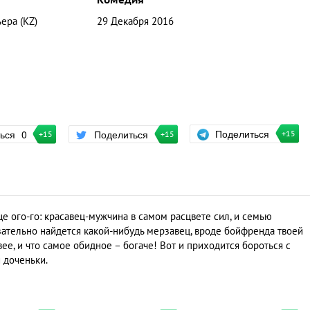
Комедия
ера (KZ)
29 Декабря 2016
Поделиться
ться
0
Поделиться
+15
+15
+15
ще ого-го: красавец-мужчина в самом расцвете сил, и семью
зательно найдется какой-нибудь мерзавец, вроде бойфренда твоей
ее, и что самое обидное – богаче! Вот и приходится бороться с
 доченьки.