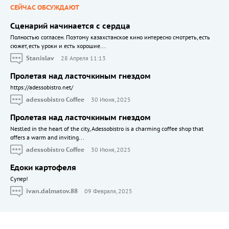
СЕЙЧАС ОБСУЖДАЮТ
Сценарий начинается с сердца
Полностью согласен. Поэтому казахстанское кино интересно смотреть, есть
сюжет, есть уроки и есть хорошие...
Stanislav
28 Апреля 11:13
Пролетая над ласточкиным гнездом
https://adessobistro.net/
adessobistro Coffee
30 Июня, 2025
Пролетая над ласточкиным гнездом
Nestled in the heart of the city, Adessobistro is a charming coffee shop that
offers a warm and inviting...
adessobistro Coffee
30 Июня, 2025
Едоки картофеля
Cупер!
ivan.dalmatov.88
09 Февраля, 2025