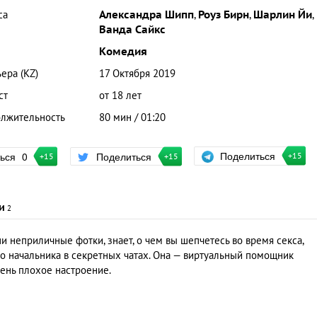
са
Александра Шипп
,
Роуз Бирн
,
Шарлин Йи
,
Ванда Сайкс
Комедия
ера (KZ)
17 Октября 2019
ст
от 18 лет
лжительность
80 мин / 01:20
Поделиться
ться
0
Поделиться
+15
+15
+15
и
2
ши неприличные фотки, знает, о чем вы шепчетесь во время секса,
го начальника в секретных чатах. Она — виртуальный помощник
чень плохое настроение.