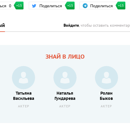
Поделиться
ться
0
Поделиться
+15
+15
+15
ый
Войдите
, чтобы оставить коммента
ЗНАЙ В ЛИЦО
Татьяна
Наталья
Ролан
Васильева
Гундарева
Быков
АКТЕР
АКТЕР
АКТЕР