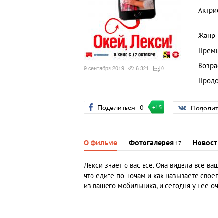
Актри
Жанр
Премь
Возра
9 сентября 2019
6 321
0
Продо
Поделиться
0
Подели
+15
О фильме
Фотогалерея
Новост
17
Лекси знает о вас все. Она видела все ва
что едите по ночам и как называете свое
из вашего мобильника, и сегодня у нее о