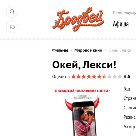
Киноиндуст
Афиша
ҚЗ
Фильмы
Мировое кино
Окей, Лекси!
Окей, Лекси!
6.5
Оценить:
Год
Стран
Слога
Режис
Актер