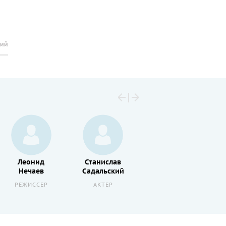
рий
Леонид
Станислав
Анатолий
Нечаев
Садальский
Ромашин
РЕЖИССЕР
АКТЕР
АКТЕР