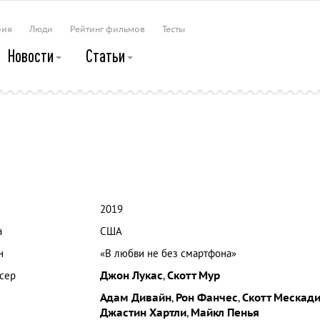
рия
Люди
Рейтинг фильмов
Тесты
Новости
Статьи
2019
а
США
н
«В любви не без смартфона»
сер
Джон Лукас
,
Скотт Мур
Адам Дивайн
,
Рон Фанчес
,
Скотт Мескад
Джастин Хартли
,
Майкл Пенья