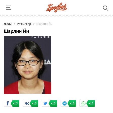
Люди
Режиссер
Шарлин Йи
Шарлин Йи
+15
+15
+15
+15
+15