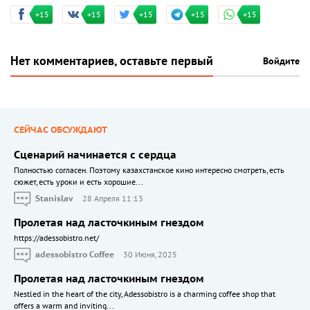
+15
+15
+15
+15
+15
Нет комментариев, оставьте первый
Войдите
СЕЙЧАС ОБСУЖДАЮТ
Сценарий начинается с сердца
Полностью согласен. Поэтому казахстанское кино интересно смотреть, есть
сюжет, есть уроки и есть хорошие...
Stanislav
28 Апреля 11:13
Пролетая над ласточкиным гнездом
https://adessobistro.net/
adessobistro Coffee
30 Июня, 2025
Пролетая над ласточкиным гнездом
Nestled in the heart of the city, Adessobistro is a charming coffee shop that
offers a warm and inviting...