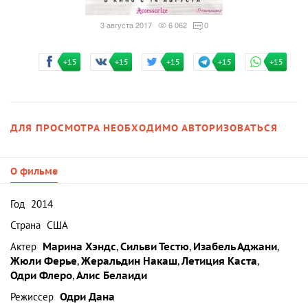
3 августа 2017
6 062
0
+15
+15
+15
+15
+15
ДЛЯ ПРОСМОТРА НЕОБХОДИМО АВТОРИЗОВАТЬСЯ
О фильме
Год
2014
Страна
США
Актер
Марина Хэндс
,
Сильви Тестю
,
Изабель Аджани
,
Жюли Ферье
,
Жеральдин Накаш
,
Летиция Каста
,
Одри Флеро
,
Алис Белаиди
Режиссер
Одри Дана